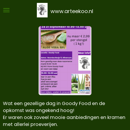
Ga
www.arteekoo.nl
direct
naar
de
hoofdinhoud
Wat een gezellige dag in Goody Food en de
opkomst was ongekend hoog!
Er waren ook zoveel mooie aanbiedingen en kramen
met allerlei proeverijen.