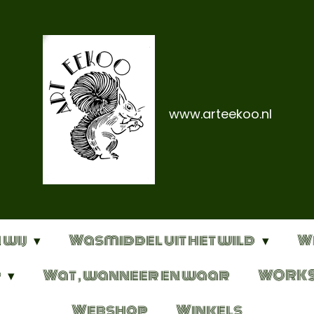
www.arteekoo.nl
 wij
Wasmiddel uit het wild
W
r
Wat , wanneer en waar
WORK
Webshop
Winkels