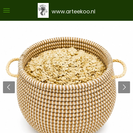
Ga
www.arteekoo.nl
direct
naar
de
hoofdinhoud