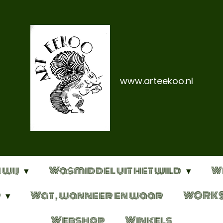
www.arteekoo.nl
 wij
Wasmiddel uit het wild
W
r
Wat , wanneer en waar
WORK
Webshop
Winkels