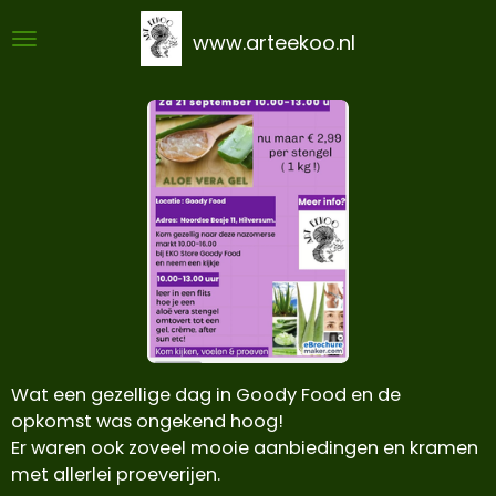
Ga
www.arteekoo.nl
direct
naar
de
hoofdinhoud
Wat een gezellige dag in Goody Food en de
opkomst was ongekend hoog!
Er waren ook zoveel mooie aanbiedingen en kramen
met allerlei proeverijen.