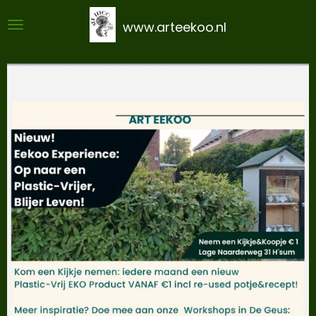
Ga
www.arteekoo.nl
direct
naar
de
hoofdinhoud