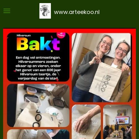
Ga
www.arteekoo.nl
direct
naar
de
hoofdinhoud