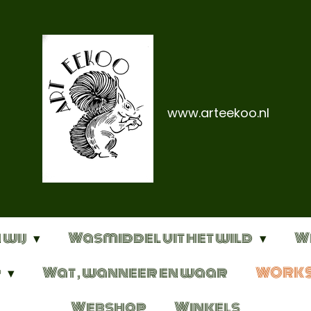
www.arteekoo.nl
 wij
Wasmiddel uit het wild
W
r
Wat , wanneer en waar
WORK
Webshop
Winkels