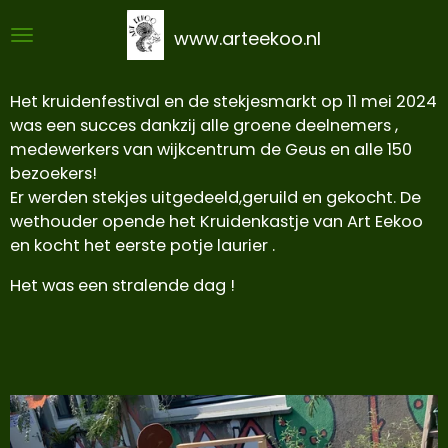
Ga
www.arteekoo.nl
direct
naar
de
Het kruidenfestival en de stekjesmarkt op 11 mei 2024
hoofdinhoud
was een succes dankzij alle groene deelnemers ,
medewerkers van wijkcentrum de Geus en alle 150
bezoekers!
Er werden stekjes uitgedeeld,geruild en gekocht. De
wethouder opende het Kruidenkastje van Art Eekoo
en kocht het eerste potje laurier .
Het was een stralende dag !