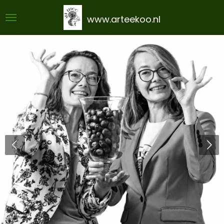
Ga
www.arteekoo.nl
direct
naar
de
hoofdinhoud