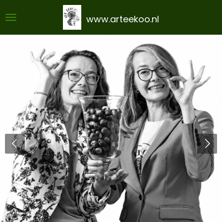
Ga
www.arteekoo.nl
direct
naar
de
hoofdinhoud