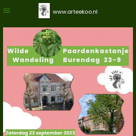
Ga
www.arteekoo.nl
direct
naar
de
hoofdinhoud